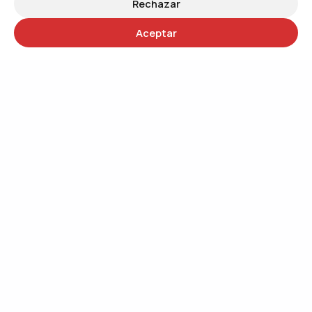
Rechazar
Aceptar
30 años
Trabajando por un mundo más justo
QUIÉNES SOMOS
Trabajando por el cambio social