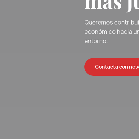
más ju
Queremos contribuir
económico hacia un
entorno.
Contacta con nos