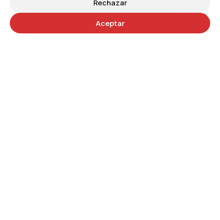
Rechazar
Aceptar
30 años
Trabajando por un mundo más justo
QUIÉNES SOMOS
Trabajando por el cambio social