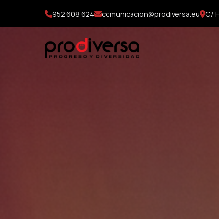
952 608 624
comunicacion@prodiversa.eu
C/ H