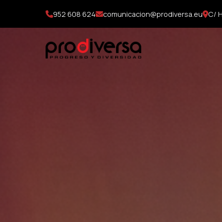
952 608 624
comunicacion@prodiversa.eu
C/ H