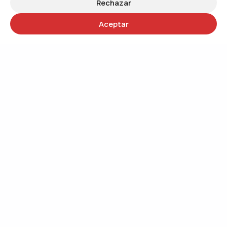
Rechazar
Aceptar
30 años
Trabajando por un mundo más justo
QUIÉNES SOMOS
Trabajando por el cambio social