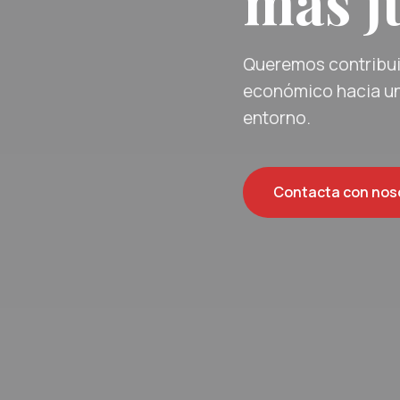
más ju
Queremos contribuir
económico hacia un
entorno.
Contacta con nos