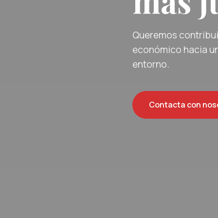
más ju
Queremos contribuir
económico hacia un
entorno.
Contacta con nos