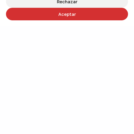
Rechazar
Aceptar
30 años
Trabajando por un mundo más justo
QUIÉNES SOMOS
Trabajando por el cambio social