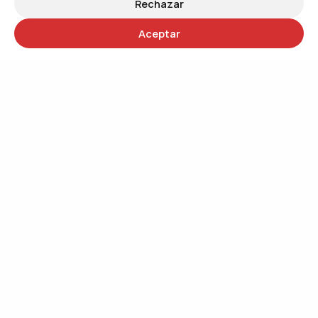
Rechazar
Aceptar
30 años
Trabajando por un mundo más justo
QUIÉNES SOMOS
Trabajando por el cambio social