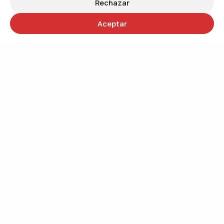
Rechazar
Aceptar
30 años
Trabajando por un mundo más justo
QUIÉNES SOMOS
Trabajando por el cambio social