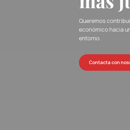
más ju
Queremos contribuir
económico hacia un
entorno.
Contacta con nos