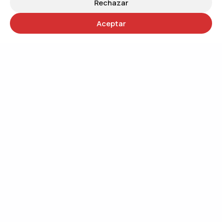
Rechazar
Aceptar
30 años
Trabajando por un mundo más justo
QUIÉNES SOMOS
Trabajando por el cambio social