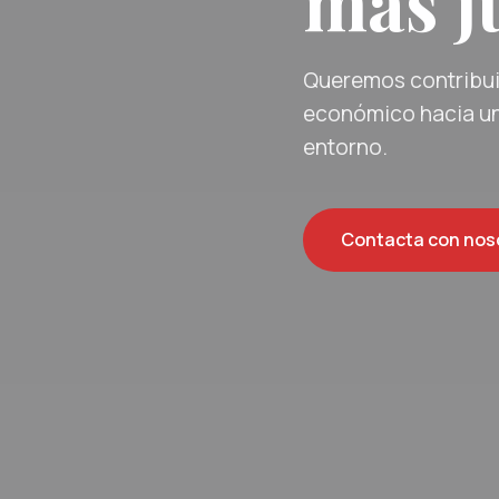
más ju
Queremos contribuir
económico hacia un
entorno.
Contacta con nos