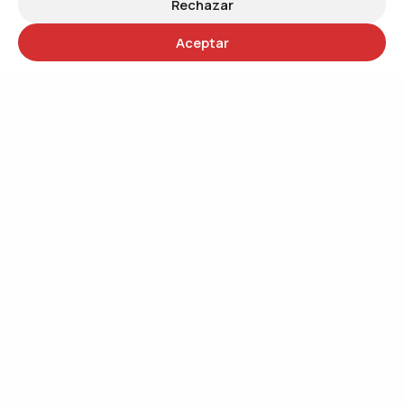
Rechazar
Aceptar
30 años
Trabajando por un mundo más justo
QUIÉNES SOMOS
Trabajando por el cambio social