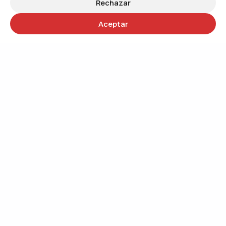
Rechazar
Aceptar
30 años
Trabajando por un mundo más justo
QUIÉNES SOMOS
Trabajando por el cambio social