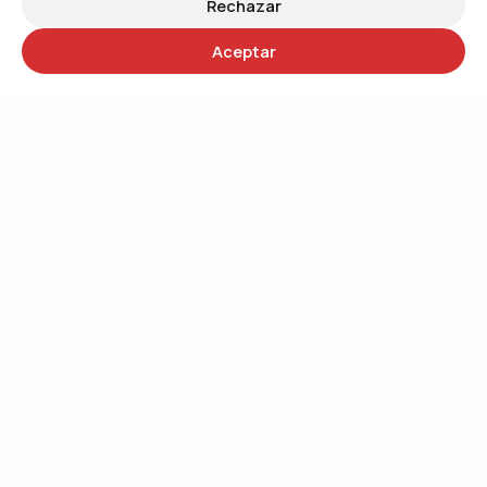
Rechazar
Aceptar
30 años
Trabajando por un mundo más justo
QUIÉNES SOMOS
Trabajando por el cambio social