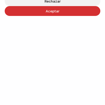
Rechazar
Aceptar
30 años
Trabajando por un mundo más justo
QUIÉNES SOMOS
Trabajando por el cambio social