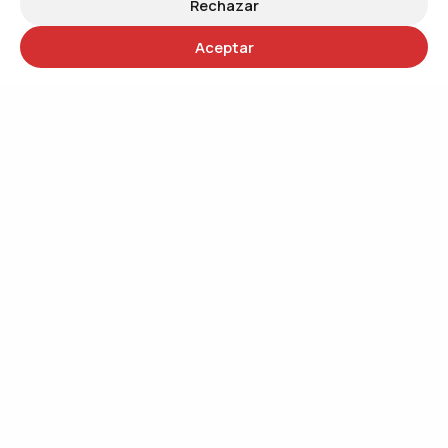
Rechazar
Aceptar
30 años
Trabajando por un mundo más justo
QUIÉNES SOMOS
Trabajando por el cambio social