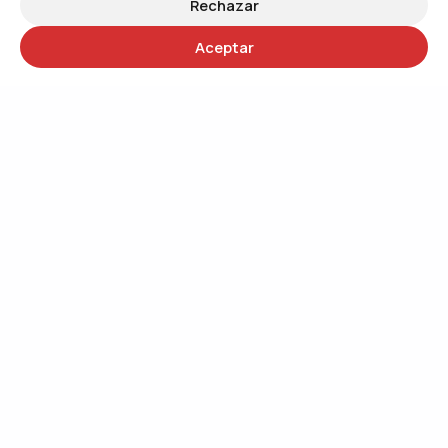
Rechazar
Aceptar
30 años
Trabajando por un mundo más justo
QUIÉNES SOMOS
Trabajando por el cambio social