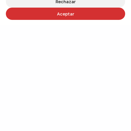
Rechazar
Aceptar
30 años
Trabajando por un mundo más justo
QUIÉNES SOMOS
Trabajando por el cambio social